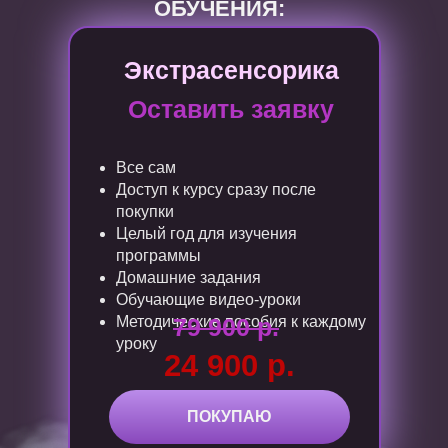
ОБУЧЕНИЯ:
Экстрасенсорика
Оставить заявку
Все сам
Доступ к курсу сразу после
покупки
Целый год для изучения
программы
Домашние задания
Обучающие видео-уроки
Методические пособия к каждому
79 900 р.
уроку
24 900 р.
ПОКУПАЮ