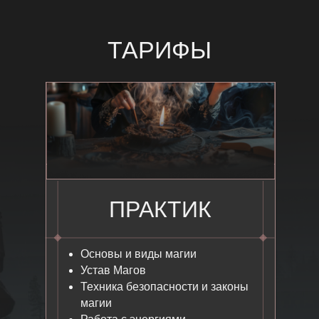
11 ШАГ
6 ШАГ
ИЗБАВЛЕНИЕ
ТАРИФЫ
РАБОТА С ДОМОВЫМ
ОТ ЗАВИСИМОСТЕЙ
12 ШАГ
7 ШАГ
МАГИЯ
ОСТУДЫ,
ПРАКТИК
ПЕРЕКРЕСТКОВ
ОМОРОЧКИ,
ВОЛЬТ
Основы и виды магии
Устав Магов
Техника безопасности и законы
13 ШАГ
магии
8 ШАГ