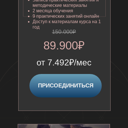
методические материалы
2 месяца обучения
9 практических занятий онлайн
16 ШАГ
Доступ к материалам курса на 1
год
СИТУАЦИОННЫЕ И
150.000₽
ТРАНСФОРМАЦИОННЫЕ
89.900₽
ПРАКТИКИ
от 7.492₽/мес
17 ШАГ
ПРИСОЕДИНИТЬСЯ
ДОПОЛНИТЕЛЬНЫЕ
РИТУАЛЫ