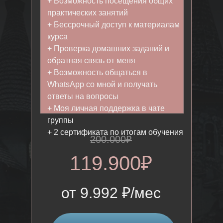
+ Возможность посещения общих
практических занятий
+ Бессрочный доступ к материалам
курса
+ Проверка домашних заданий и
обратная связь от меня
+ Возможность общаться в
WhatsApp со мной и получать
ответы на вопросы
+ Моя личная поддержка в чате
группы
+ 2 сертификата по итогам обучения
200.000₽
119.900₽
от 9.992 ₽/мес