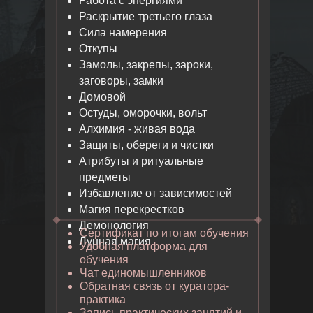
Работа с энергиями
РАБОТА
Раскрытие третьего глаза
ДЕМОНОЛОГИЯ
С ЖИВОЙ ВОДОЙ
Сила намерения
Откупы
Замолы, закрепы, зароки,
заговоры, замки
Домовой
14 ШАГ
Остуды, оморочки, вольт
9 ШАГ
Алхимия - живая вода
ЗАЩИТЫ, ОБЕРЕГИ
Защиты, обереги и чистки
ЛУННАЯ МАГИЯ
И ЧИСТКИ
Атрибуты и ритуальные
предметы
Избавление от зависимостей
Магия перекрестков
Демонология
Сертификат по итогам обучения
15 ШАГ
10 ШАГ
Лунная магия
Удобная платформа для
обучения
АТРИБУТЫ И
МАГИЯ КРОВИ
Чат единомышленников
РИТУАЛЬНЫЕ
Обратная связь от куратора-
ПРЕДМЕТЫ
практика
Запись практических занятий и