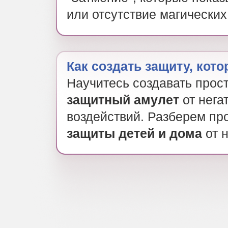
или отсутствие магически
Как создать защиту, кот
Научитесь создавать прос
защитный амулет
от нега
воздействий. Разберем пр
защиты детей и дома
от н