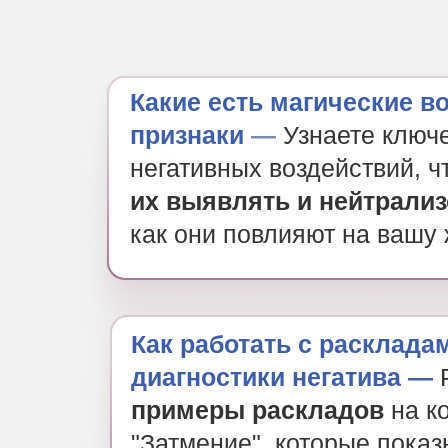
Какие есть магические в
признаки
—
Узнаете ключ
негативных воздействий, 
их выявлять и нейтрализ
как они повлияют на вашу
Как работать с расклада
диагностики негатива —
примеры раскладов
на к
"Затмение", которые пока