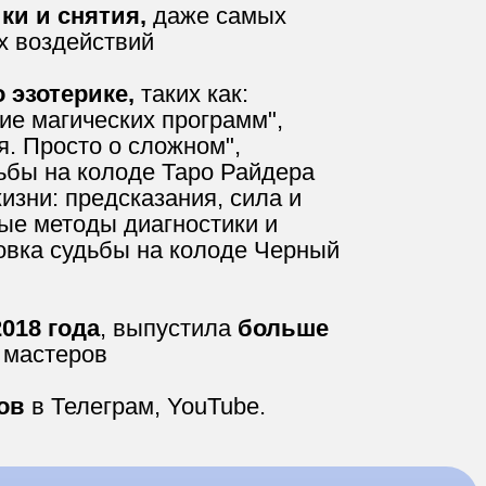
ки и снятия,
даже самых
х воздействий
о эзотерике,
таких как:
тие магических программ",
я. Просто о сложном",
ьбы на колоде Таро Райдера
изни: предсказания, сила и
ые методы диагностики и
ровка судьбы на колоде Черный
018 года
, выпустила
больше
 мастеров
ов
в Телеграм, YouTube.