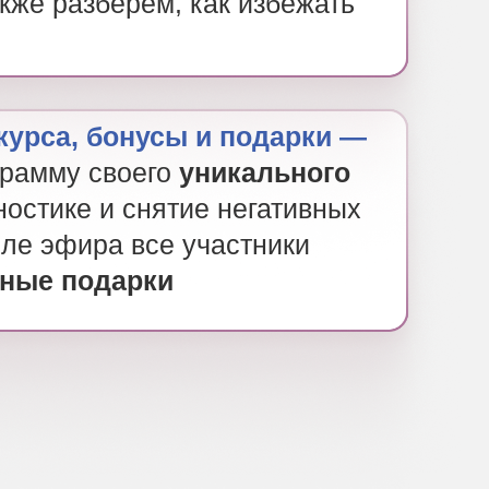
акже разберем, как избежать
курса, бонусы и подарки —
грамму своего
уникального
ностике и снятие негативных
ле эфира все участники
зные подарки