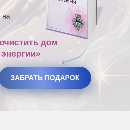
 на
 очистить дом
 энергии»
ЗАБРАТЬ ПОДАРОК
LET'S GO!