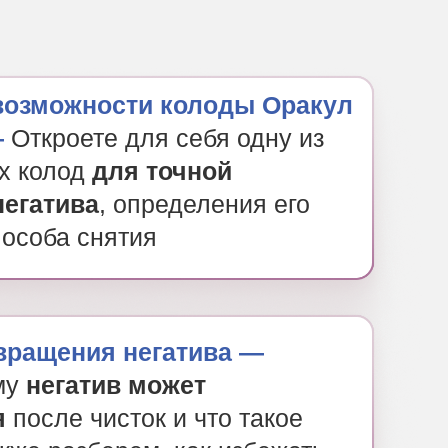
возможности колоды Оракул
—
Откроете для себя одну из
х колод
для точной
негатива
, определения его
пособа снятия
вращения негатива —
му
негатив может
я
после чисток и что такое