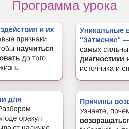
Программа урока
оздействия и их
Уникальные 
евые признаки
"Затмение" 
чтобы
научиться
самых сильны
овать
до того,
диагностики 
 жизнь
источника и с
ми для
Причины воз
Разберем
Узнаете, поче
олоде оракул
возвращатьс
зывают наличие