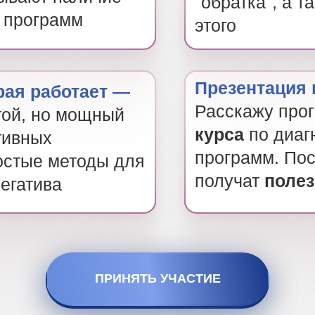
"обратка", а т
х программ
этого
Презентация 
орая работает —
Расскажу про
той, но мощный
курса
по диаг
тивных
программ. Пос
остые методы для
получат
поле
егатива
ПРИНЯТЬ УЧАСТИЕ
LET'S GO!