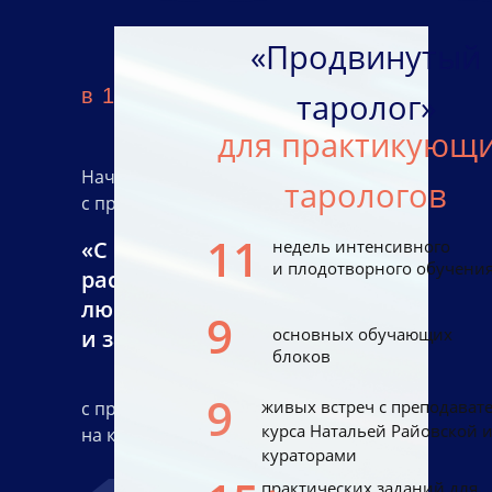
«Продвинутый
в 15:00 (мск)
таролог»
для практикующ
Начните знакомство с картами Таро
тарологов
с просмотра бесплатного вебинара:
11
«С нуля научись делать
недель интенсивного
и плодотворного обучени
расклады Таро на деньги,
любовь и здоровье»
9
основных обучающих
и зарабатывай на этом
блоков
9
живых встреч с преподават
с практикой и обратной связью,
курса Натальей Райовской 
на котором мы разберём:
кураторами
практических заданий для