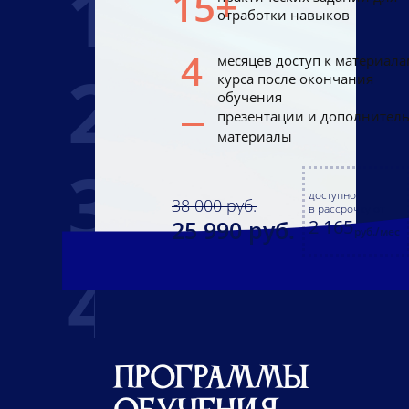
1
15+
Частые вопросы новичков
отработки навыков
4
месяцев доступ к материала
2
курса после окончания
обучения
Старшие Арканы колоды
презентации и дополнител
Таро Райдера Уэйта
материалы
3
доступно
38 000 руб.
Путь к профессии таролог
в рассрочку от
25 990 руб.
2 165
руб./мес
4
Понятие «Нумерология Таро»
Программы