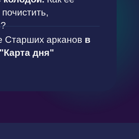
 почистить,
ь?
е Старших арканов
в
"Карта дня"