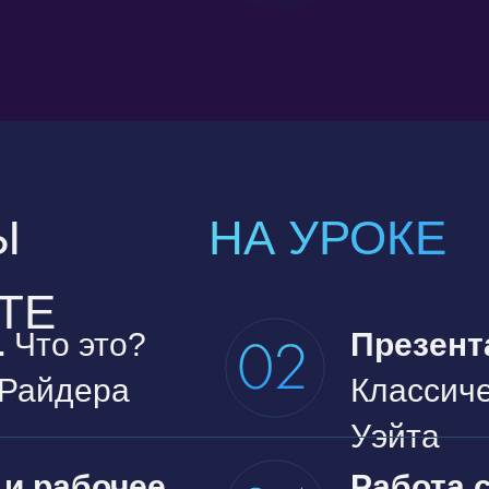
Ы
НА УРОКЕ
ТЕ
.
Что это?
Презент
 Райдера
Классич
Уэйта
и рабочее
Работа 