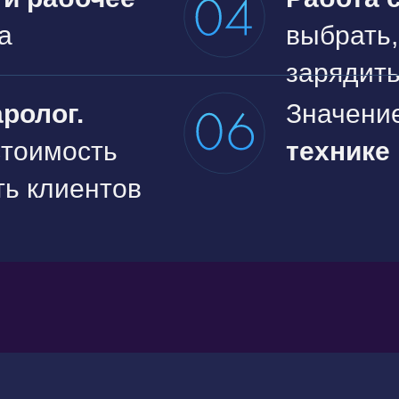
а
выбрать,
зарядит
ролог.
Значени
стоимость
технике 
ать клиентов