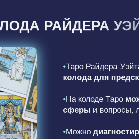
ЛОДА РАЙДЕРА УЭ
•
Таро Райдера-Уэйт
колода для предск
•
На колоде Таро
мо
сферы
и вопросы, 
•
Можно
диагностир