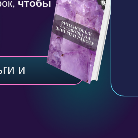
рок,
чтобы
ги и