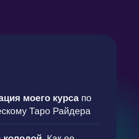
ация моего курса
по
ескому Таро Райдера
с колодой.
Как ее