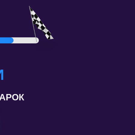
И
ДАРОК