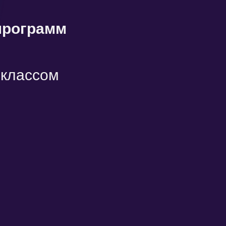
программ
-классом